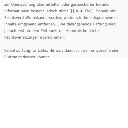
zur Überwachung übermittelter oder gespeicherter fremder
Informationen besteht jedoch nicht (§§ 8-10 TMG). Sobald mir
Rechtsverstöße bekannt werden, werde ich die entsprechenden
Inhalte umgehend entfernen. Eine dahingehende Haftung wird
jedoch erst ab dem Zeitpunkt der Kenntnis konkreter
Rechtsverletzungen übernommen.
Verantwortung für Links, Hinweis damit ich den entsprechenden
Eintrag entfernen können
Bitte informieren Sie mich auch, wenn Sie gegen das Markenrecht
oder das Urheberrecht Dritter verstoßende Inhalte oder Verstöße
gegen das UWG entdecken. ich werde dann unverzüglich eine
Prüfung einleiten und angemessene Maßnahmen treffen. Für die
Inhalte der verlinkten Seiten und anderweitiger Medien sind
ausschließlich deren Betreiber verantwortlich.